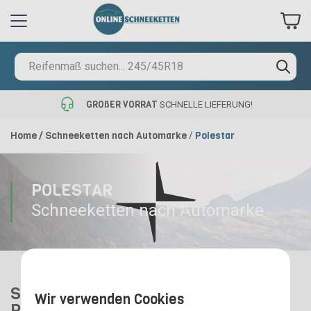
GROßER VORRAT
SCHNELLE LIEFERUNG!
Home
/
Schneeketten nach Automarke
Polestar
/
POLESTAR
Schneeketten nach Automarke
Schneeketten für verschiedene
Wir verwenden Cookies
Polestar Modelle