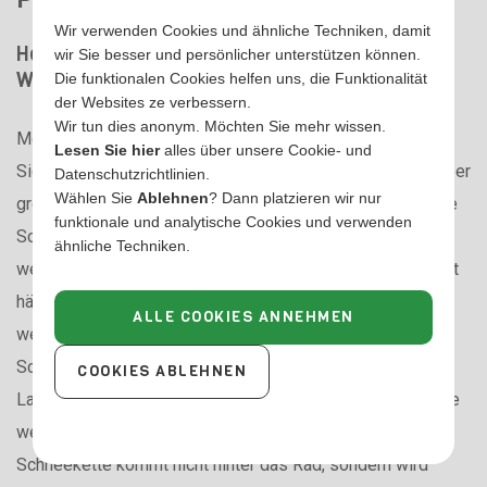
Wir verwenden Cookies und ähnliche Techniken, damit
Herkömmliche oder Laufflächenschneeketten –
wir Sie besser und persönlicher unterstützen können.
Was ist der Unterschied?
Die funktionalen Cookies helfen uns, die Funktionalität
der Websites ze verbessern.
Wir tun dies anonym. Möchten Sie mehr wissen.
Moderne Fahrzeuge sind zunehmend mit fortschrittlichen
Lesen Sie hier
alles über unsere Cookie- und
Sicherheitssystemen ausgestattet und verfügen häufig über
Datenschutzrichtlinien.
Wählen Sie
Ablehnen
? Dann platzieren wir nur
größere Felgen und Reifen. Dadurch können herkömmliche
funktionale und analytische Cookies und verwenden
Schneeketten in vielen Fahrzeugen nicht mehr montiert
ähnliche Techniken.
werden. In der Bedienungsanleitung Ihres Fahrzeugs steht
häufig der Hinweis „Schneeketten nicht möglich“, und es
ALLE COOKIES ANNEHMEN
werden spezifische Reifengrößen genannt, bei denen
Schneeketten montiert werden dürfen.
COOKIES ABLEHNEN
Laufflächenschneeketten bieten eine moderne Lösung. Sie
werden nach einem anderen Prinzip montiert: Die
Schneekette kommt nicht hinter das Rad, sondern wird